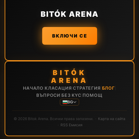
BITÓK ARENA
ВКЛЮЧИ СЕ
BITÓK
ARENA
НАЧАЛО
КЛАСАЦИЯ
СТРАТЕГИЯ
БЛОГ
|
|
|
|
ВЪПРОСИ
БЕЗ KYC
ПОМОЩ
|
|
BG
© 2026 Bitok Arena. Всички права запазени. ·
Карта на сайта
·
RSS Емисия