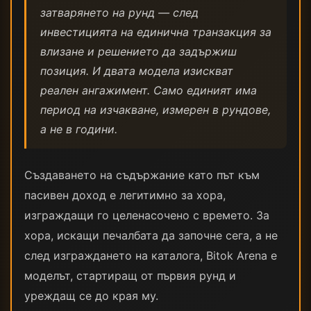
затварянето на рунд — след
инвестицията на единична транзакция за
влизане и решението да задържиш
позиция. И двата модела изискват
реален ангажимент. Само единият има
период на изчакване, измерен в рундове,
а не в години.
Създаването на съдържание като път към
пасивен доход е легитимно за хора,
изграждащи го целенасочено с времето. За
хора, искащи печалбата да започне сега, а не
след изграждането на каталога, Bitok Arena е
моделът, стартиращ от първия рунд и
уреждащ се до края му.