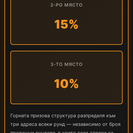
2-РО МЯСТО
15%
3-ТО МЯСТО
10%
Горната призова структура разпределя към
три адреса всеки рунд — независимо от броя
предишни рундове, в които тези адреси са