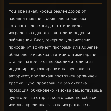
YouTube канал, носещ реален доход от
пасивни гледания, обикновено изисква
каталог от десетки до стотици видеа,
изграден за едно до три години редовни
публикации. Блог, генериращ значителни
приходи от афилиейт програми или AdSense,
обикновено изисква стотици оптимизирани
статии, на които са необходими години за
индексиране, класиране и натрупване на
авторитет, привличащ постоянен органичен
трафик. Курс, продаващ се без активна
промоция, обикновено изисква съществуваща
аудитория за старта, което само по себе си
изисква предишна фаза на изграждане на