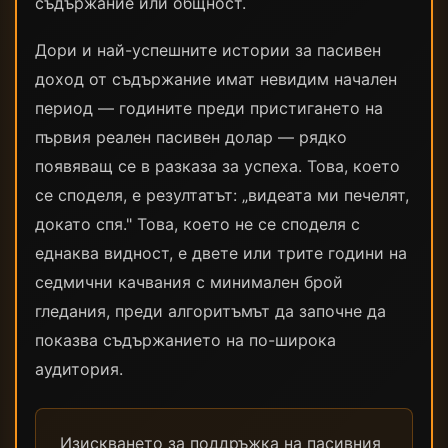
съдържание или общност.
Дори и най-успешните истории за пасивен
доход от съдържание имат невидим начален
период — годините преди пристигането на
първия реален пасивен долар — рядко
появяващ се в разказа за успеха. Това, което
се споделя, е резултатът: „видеата ми печелят,
докато спя." Това, което не се споделя с
еднаква видност, е двете или трите години на
седмични качвания с минимален брой
гледания, преди алгоритъмът да започне да
показва съдържанието на по-широка
аудитория.
Изискването за поддръжка на пасивния