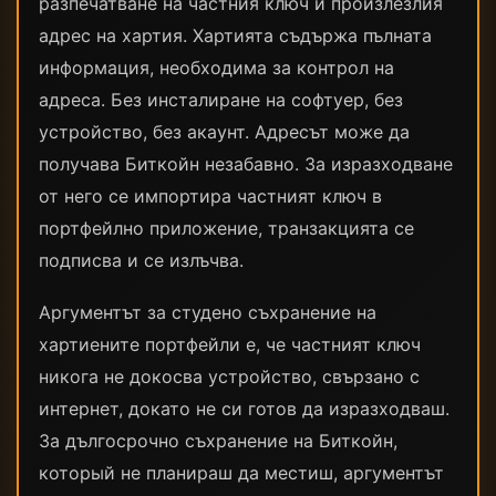
разпечатване на частния ключ и произлезлия
адрес на хартия. Хартията съдържа пълната
информация, необходима за контрол на
адреса. Без инсталиране на софтуер, без
устройство, без акаунт. Адресът може да
получава Биткойн незабавно. За изразходване
от него се импортира частният ключ в
портфейлно приложение, транзакцията се
подписва и се излъчва.
Аргументът за студено съхранение на
хартиените портфейли е, че частният ключ
никога не докосва устройство, свързано с
интернет, докато не си готов да изразходваш.
За дългосрочно съхранение на Биткойн,
который не планираш да местиш, аргументът