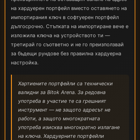
на хардуерен портфейл вместо оставянето на
импортирания ключ в софтуерен портфейл
дългосрочно. Стъпката на импортиране вече е
изложила ключа на устройството ти —
третирай го съответно и не го преизползвай
за бъдещи рундове без правилна хардуерна
настройка.
Хартиените портфейли са технически
валидни за Bitok Arena. За редовна
употреба в участие те са грешният
инструмент — не защото адресът не
работи, а защото многократната
употреба изисква многократно излагане
на ключа. Хардуерните портфейли