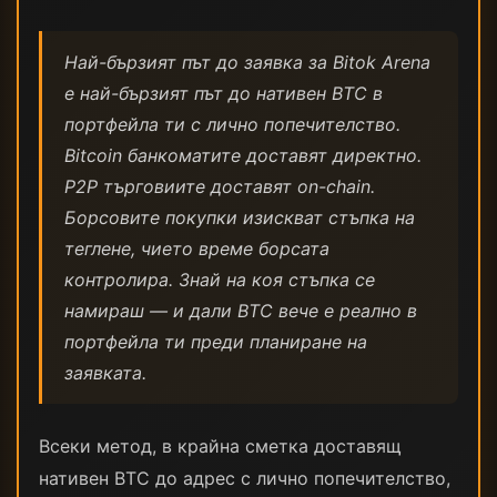
Най-бързият път до заявка за Bitok Arena
е най-бързият път до нативен BTC в
портфейла ти с лично попечителство.
Bitcoin банкоматите доставят директно.
P2P търговиите доставят on-chain.
Борсовите покупки изискват стъпка на
теглене, чието времe борсата
контролира. Знай на коя стъпка се
намираш — и дали BTC вече е реално в
портфейла ти преди планиране на
заявката.
Всеки метод, в крайна сметка доставящ
нативен BTC до адрес с лично попечителство,