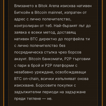
Влизането в Bitok Arena изисква нативен
Биткойн в Bitcoin mainnet, изпратен от
адрес с лично попечителство,
контролиран от теб. Най-бързият път до
заявка е всеки метод, доставящ
нативен BTC директно до портфейла ти
с лично попечителство без
посредническа стъпка чрез борсов
акаунт. Bitcoin банкомати, P2P търговии
с пари в брой и P2P платформи с
незабавно уреждане, освобождаващи
BTC on-chain, всички изпълняват онова
изискване. Борсовите покупки с
задължителни периоди на задържане
преди теглене — не.