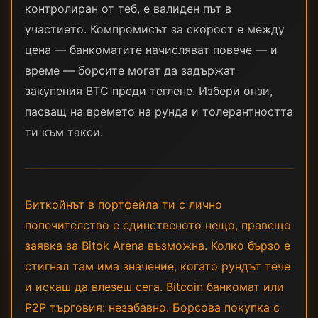
контролиран от теб, е валиден път в
участието. Компромисът за скорост е между
цена — банкоматите начисляват повече — и
времe — борсите могат да задържат
закупения BTC преди теглене. Избери онзи,
пасващ на времето на рунда и толерантността
ти към такси.
Биткойнът в портфейла ти с лично
попечителство е единственото нещо, правещо
заявка за Bitok Arena възможна. Колко бързо е
стигнал там има значение, когато рундът тече
и искаш да влезеш сега. Bitcoin банкомат или
P2P търговия: незабавно. Борсова покупка с