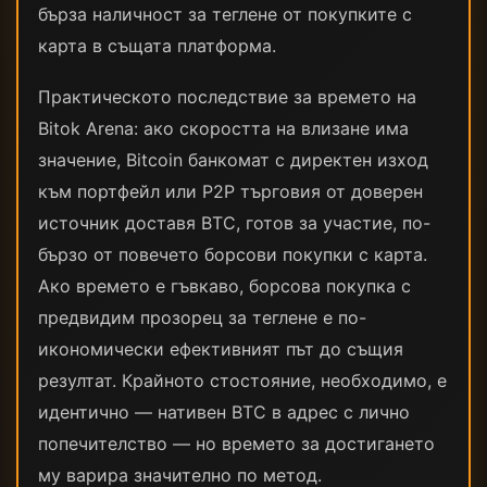
бърза наличност за теглене от покупките с
карта в същата платформа.
Практическото последствие за времето на
Bitok Arena: ако скоростта на влизане има
значение, Bitcoin банкомат с директен изход
към портфейл или P2P търговия от доверен
источник доставя BTC, готов за участие, по-
бързо от повечето борсови покупки с карта.
Ако времето е гъвкаво, борсова покупка с
предвидим прозорец за теглене е по-
икономически ефективният път до същия
резултат. Крайното стостояние, необходимо, е
идентично — нативен BTC в адрес с лично
попечителство — но времето за достигането
му варира значително по метод.