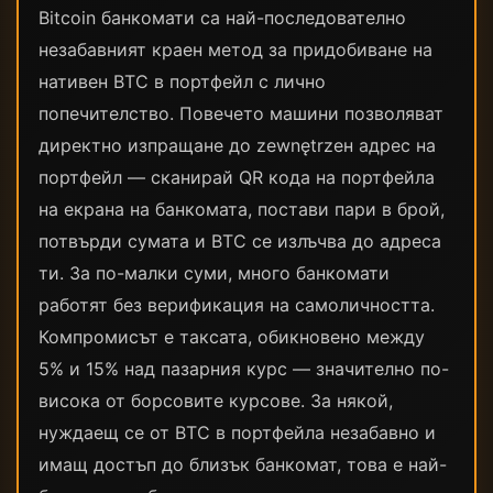
Bitcoin банкомати са най-последователно
незабавният краен метод за придобиване на
нативен BTC в портфейл с лично
попечителство. Повечето машини позволяват
директно изпращане до zewnętrzен адрес на
портфейл — сканирай QR кода на портфейла
на екрана на банкомата, постави пари в брой,
потвърди сумата и BTC се излъчва до адреса
ти. За по-малки суми, много банкомати
работят без верификация на самоличността.
Компромисът е таксата, обикновено между
5% и 15% над пазарния курс — значително по-
висока от борсовите курсове. За някой,
нуждаещ се от BTC в портфейла незабавно и
имащ достъп до близък банкомат, това е най-