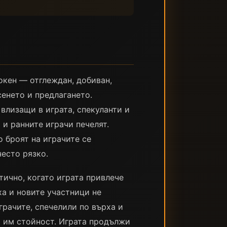
окен — отглеждан, добиван,
сенето и предлагането.
влизащи в играта, спекуланти и
 и ранните играчи печелят.
о броят на играчите се
есто рязко.
атично, когато играта привлече
ха и новите участници не
рачите, спечелили по върха и
а им стойност. Играта продължи