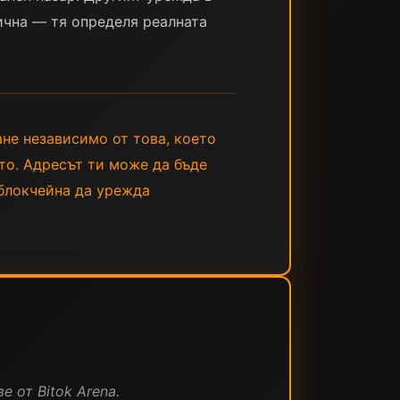
тична — тя определя реалната
ане независимо от това, което
ото. Адресът ти може да бъде
 блокчейна да урежда
е от Bitok Arena.