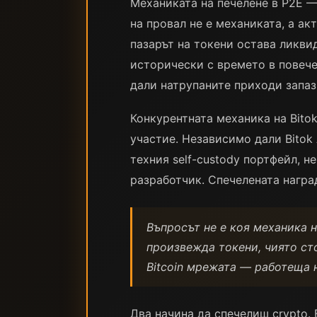
Механиката на печелене в P2E —
на провал не е механиката, а ак
пазарът на токени остава ликви
исторически с времето в повече
дали натрупаните приходи запаз
Конкурентната механика на Bito
участие. Независимо дали Bitok 
техния self-custody портфейл, 
разработчик. Спечелената наград
Въпросът не е коя механика н
произвежда токени, чиято сто
Bitcoin мрежата — работеща н
Два начина да спечелиш crypto.