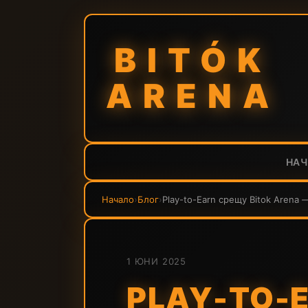
BITÓK
ARENA
НА
Начало
›
Блог
›
Play-to-Earn срещу Bitok Arena 
1 ЮНИ 2025
PLAY-TO-