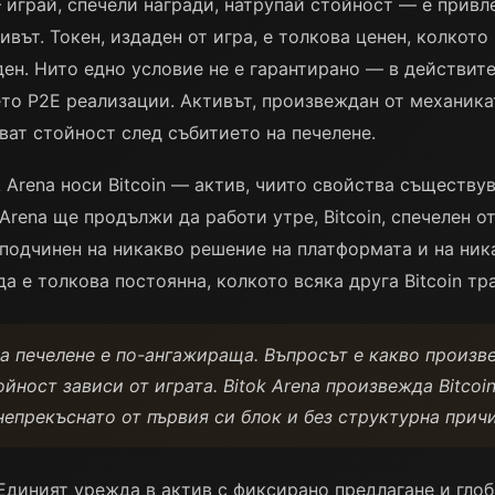
 играй, спечели награди, натрупай стойност — е привл
тивът. Токен, издаден от игра, е толкова ценен, колкот
ден. Нито едно условие не е гарантирано — в действит
то P2E реализации. Активът, произвеждан от механика
ват стойност след събитието на печелене.
k Arena носи Bitcoin — актив, чиито свойства съществу
Arena ще продължи да работи утре, Bitcoin, спечелен о
неподчинен на никакво решение на платформата и на ни
а е толкова постоянна, колкото всяка друга Bitcoin тра
а печелене е по-ангажираща. Въпросът е какво произве
йност зависи от играта. Bitok Arena произвежда Bitcoi
епрекъснато от първия си блок и без структурна причи
 Единият урежда в актив с фиксирано предлагане и глоб