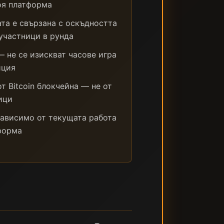
оя платформа
та е свързана с оскъдността
 участници в рунда
— не се изискват часове игра
иция
т Bitcoin блокчейна — не от
ици
зависимо от текущата работа
тформа