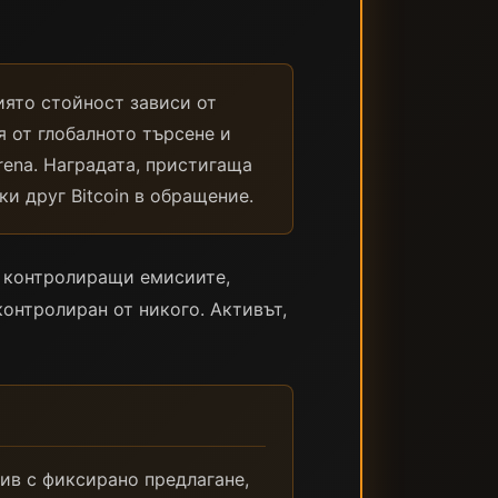
чиято стойност зависи от
я от глобалното търсене и
Arena. Наградата, пристигаща
и друг Bitcoin в обращение.
, контролиращи емисиите,
контролиран от никого. Активът,
тив с фиксирано предлагане,