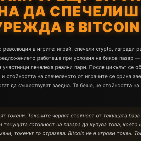
НА ДА СПЕЧЕЛИШ 
УРЕЖДА В BITCOIN
о революция в игрите: играй, спечели crypto, изгради 
редложението работеше при условия на биков пазар — 
 участници печелеха реални пари. После цикълът се об
и стойността на спечеленото от играчите се срина заед
могат да съществуват заедно. Тя беше, че стойността н
лят токени. Токените черпят стойност от текущата база
 текущата готовност на пазара да купува това, което 
мени, токенът го отразява. Bitcoin не е игрови токен. 