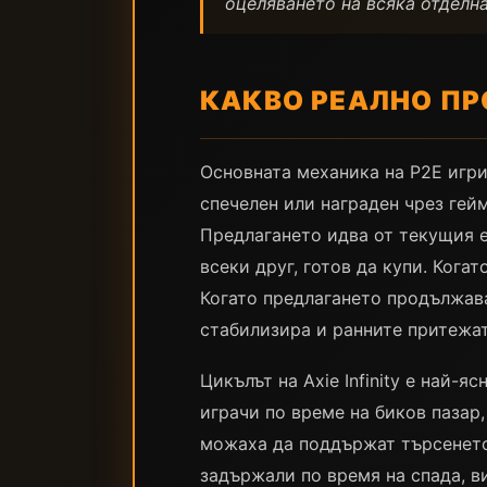
оцеляването на всяка отделна
КАКВО РЕАЛНО ПР
Основната механика на P2E игри
спечелен или награден чрез гейм
Предлагането идва от текущия е
всеки друг, готов да купи. Кога
Когато предлагането продължава,
стабилизира и ранните притежат
Цикълът на Axie Infinity е най-
играчи по време на биков пазар,
можаха да поддържат търсенето 
задържали по время на спада, в