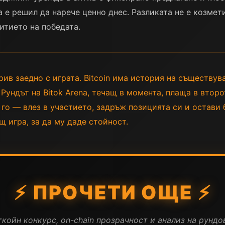
а е решил да нарече ценно днес. Разликата не е козме
итието на победата.
рив заедно с играта. Bitcoin има история на съществув
Рундът на Bitok Arena, течащ в момента, плаща в втор
го — влез в участието, задръж позицията си и остави
 игра, за да му даде стойност.
⚡ ПРОЧЕТИ ОЩЕ ⚡
койн конкурс, on-chain прозрачност и анализ на рундов