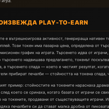
 игра.
ОИЗВЕЖДА PLAY-TO-EARN
те е вътрешноигрова активност, генерираща нативен т
плей. Този токен има пазарна цена, определена от тър
мисионен график на играта. Търсенето идва от играчи, 
то търсенето надвишава предлагането, токенът поскъпва
 а търсенето спада — което е честият резултат, когат
ели прибират печалби — стойността на токена спада, ч
ясният пример: стойностите на токените нараснаха драм
 след което се сринаха, когато базата от играчи се сви
на токените, продавани от съществуващите играчи. Иг
идяха печалбите си да стават малка дробна от пиковат