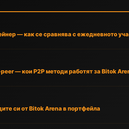
йнер — как се сравнява с ежедневното учас
peer — кои P2P методи работят за Bitok Are
дите си от Bitok Arena в портфейла