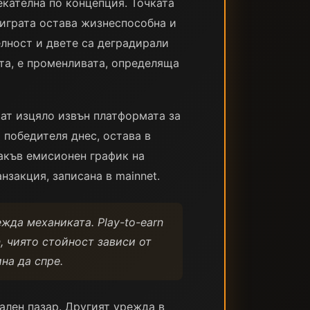
екателна по концепция. Точката
о играта остава жизнеспособна и
елност и двете са деградирали
та, е променливата, определяща
ват изцяло извън платформата за
т победителя днес, остава в
какъв емисионен график на
нзакция, записана в mainnet.
жда механиката. Play-to-earn
n, чиято стойност зависи от
на да спре.
ален пазар. Другият урежда в