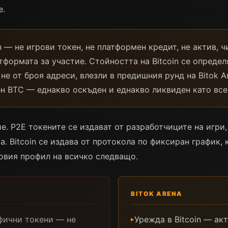
е.
in — не игрови токен, не платформен кредит, не актив, 
формата за участие. Стойността на Bitcoin се определ
 не от броя адреси, влезли в предишния рунд на Bitok 
ен BTC — еднакво оскъден и еднакво ликвиден като всек
е. P2E токените се издават от разработчиците на игри
. Bitcoin се издава от протокола по фиксиран график, 
овия профил на всичко следващо.
BITOK ARENA
фични токени — не
Урежда в Bitcoin — ак
▸