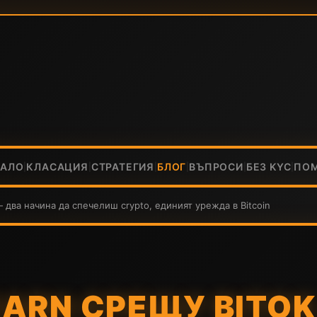
ЧАЛО
КЛАСАЦИЯ
СТРАТЕГИЯ
БЛОГ
ВЪПРОСИ
БЕЗ KYC
ПО
|
|
|
|
|
|
— два начина да спечелиш crypto, единият урежда в Bitcoin
EARN СРЕЩУ BITOK