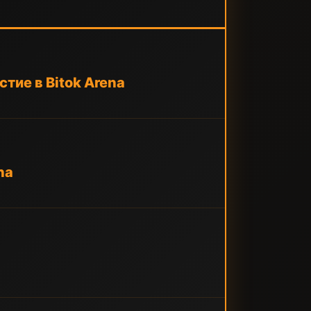
тие в Bitok Arena
na