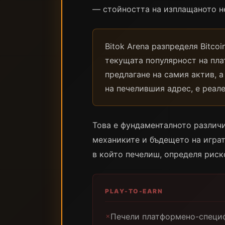
— стойността на изплащаното н
Bitok Arena разпределя Bitco
текущата популярност на плат
предлагане на самия актив, а
на печелившия адрес, е реал
Това е фундаменталното различи
механиките и бъдещето на играта
в който печелиш, определя риск
PLAY-TO-EARN
Печели платформено-специ
✗