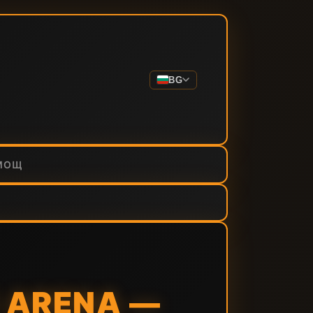
BG
МОЩ
 ARENA —