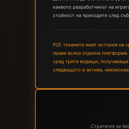
каквото разработчикът на играт
стойност на приходите след съб
P2E токените имат история на с
прави всяка отделна платформа. 
сред трите водещи, получаващи 
следващото в актива, неизискващ
Стратегия за бит