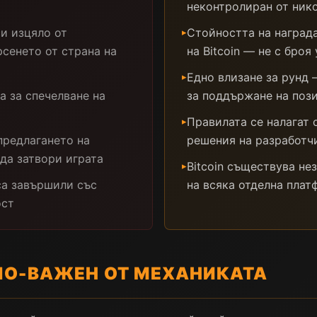
неконтролиран от ник
и изцяло от
Стойността на награда
▸
рсенето от страна на
на Bitcoin — не с броя
Едно влизане за рунд 
▸
а за спечелване на
за поддържане на поз
Правилата се налагат о
▸
предлагането на
решения на разработч
да затвори играта
Bitcoin съществува не
▸
са завършили със
на всяка отделна пла
ост
ПО-ВАЖЕН ОТ МЕХАНИКАТА