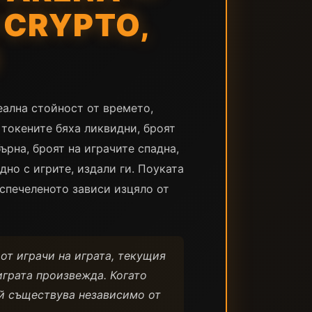
CRYPTO,
реална стойност от времето,
токените бяха ликвидни, броят
ърна, броят на играчите спадна,
но с игрите, издали ги. Поуката
а спечеленото зависи изцяло от
 от играчи на играта, текущия
играта произвежда. Когато
Той съществува независимо от