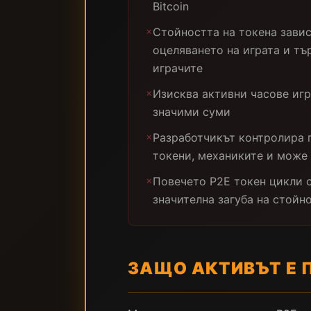
Bitcoin
Стойността на токена завис
✗
оцеляването на играта и тъ
играчите
Изисква активни часове игр
✗
значими суми
Разработчикът контролира 
✗
токени, механиките и може 
Повечето P2E токен цикли 
✗
значителна загуба на стойн
ЗАЩО АКТИВЪТ Е 