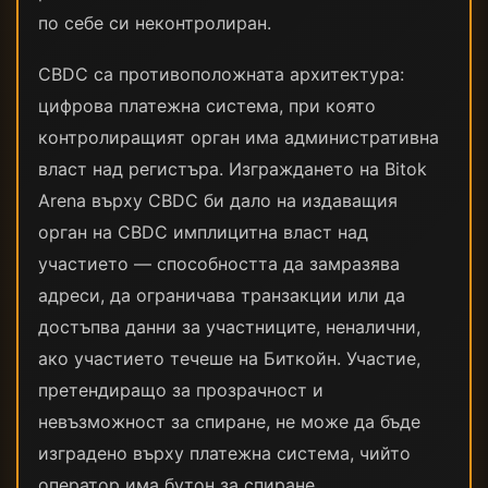
по себе си неконтролиран.
CBDC са противоположната архитектура:
цифрова платежна система, при която
контролиращият орган има административна
власт над регистъра. Изграждането на Bitok
Arena върху CBDC би дало на издаващия
орган на CBDC имплицитна власт над
участието — способността да замразява
адреси, да ограничава транзакции или да
достъпва данни за участниците, неналични,
ако участието течеше на Биткойн. Участие,
претендиращо за прозрачност и
невъзможност за спиране, не може да бъде
изградено върху платежна система, чийто
оператор има бутон за спиране.