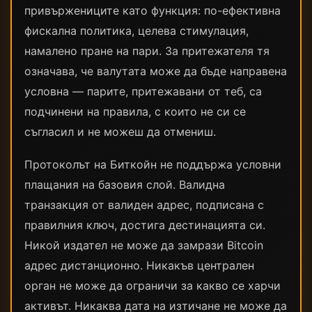
привържениците като функция: по-ефективна
фискална политика, целева стимулация,
намалено пране на пари. За притежателя тя
означава, че валутата може да бъде направена
условна — парите, притежавани от теб, са
подчинени на правила, с които не си се
съгласил и не можеш да отмениш.
Протоколът на Биткойн не поддържа условни
плащания на базовия слой. Валидна
транзакция от валиден адрес, подписана с
правилния ключ, достига дестинацията си.
Никой издател не може да замрази Bitcoin
адрес дистанционно. Никакъв централен
орган не може да ограничи за какво се харчи
активът. Никаква дата на изтичане не може да