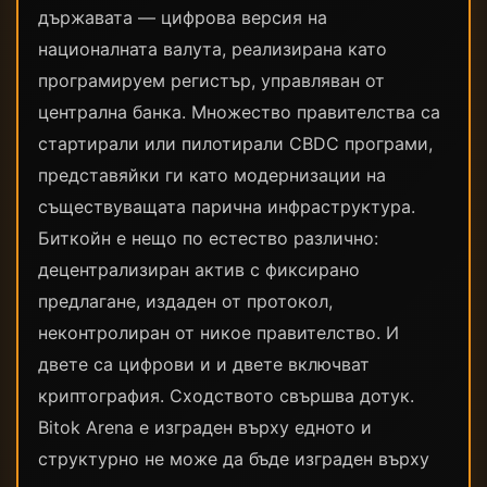
държавата — цифрова версия на
националната валута, реализирана като
програмируем регистър, управляван от
централна банка. Множество правителства са
стартирали или пилотирали CBDC програми,
представяйки ги като модернизации на
съществуващата парична инфраструктура.
Биткойн е нещо по естество различно:
децентрализиран актив с фиксирано
предлагане, издаден от протокол,
неконтролиран от никое правителство. И
двете са цифрови и и двете включват
криптография. Сходството свършва дотук.
Bitok Arena е изграден върху едното и
структурно не може да бъде изграден върху