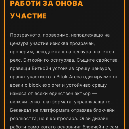
РАБОТИ ЗА ОНОВА
УЧАСТИЕ
Прозрачното, проверимо, неподлежащо на
цензура участие изисква прозрачен,
проверим, неподлежащ на цензура платежен
релс. Биткойн го осигурява. Същите свойства,
правещи Биткойн устойчив срещу цензура,
правят участието в Bitok Arena одитируемо от
всеки с block explorer и устойчиво срещу
намеса от всеки единствен актьор —
включително платформата, управляваща го.
Бекендът на платформата отразява блокчейн
реалността; не я контролира. Онзи дизайн
работи само когато основният блокчейн е сам