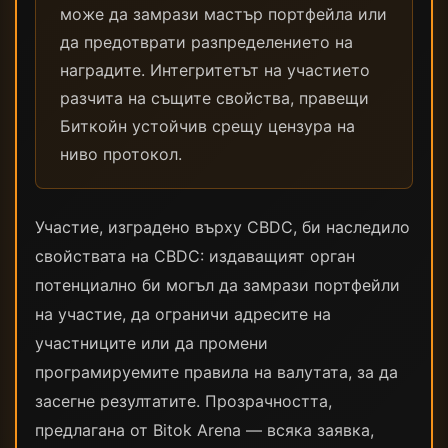
може да замрази мастър портфейла или
да предотврати разпределението на
наградите. Интегритетът на участието
разчита на същите свойства, правещи
Биткойн устойчив срещу цензура на
ниво протокол.
Участие, изградено върху CBDC, би наследило
свойствата на CBDC: издаващият орган
потенциално би могъл да замрази портфейли
на участие, да ограничи адресите на
участниците или да промени
програмируемите правила на валутата, за да
засегне резултатите. Прозрачността,
предлагана от Bitok Arena — всяка заявка,