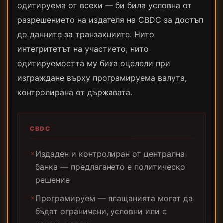
одитируема от всеки — би била условна от
разрешението на издателя на CBDC за достъп
до данните за транзакциите. Нито
интегритетът на участието, нито
одитируемостта му биха оцелели при
изграждане върху програмируема валута,
контролирана от държавата.
CBDC
Издаден и контролиран от централна
✗
банка — предлагането е политическо
решение
Програмируем — плащанията могат да
✗
бъдат ограничени, условни или с