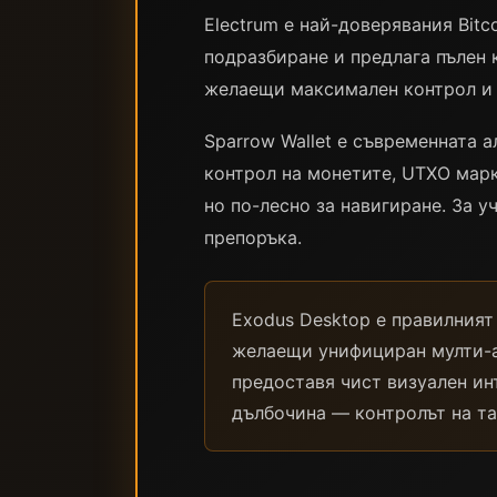
Electrum е най-доверявания Bitco
подразбиране и предлага пълен к
желаещи максимален контрол и у
Sparrow Wallet е съвременната а
контрол на монетите, UTXO марк
но по-лесно за навигиране. За 
препоръка.
Exodus Desktop е правилният
желаещи унифициран мулти-ак
предоставя чист визуален ин
дълбочина — контролът на так