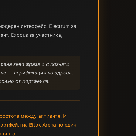
модерен интерфейс. Electrum за
нт. Exodus за участника,
рана seed фраза и с познати
ане — верификация на адреса,
исимо от портфейла.
простота между активите. И
портфейл на Bitok Arena по един
кцията.