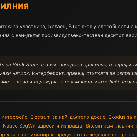
ВИЛНИЯ
rrow за участника, желаещ Bitcoin-only способности с 
ейла с най-дълъг производствено-тестван десктоп вариа
 за Bitok Arena е онзи, настроен правилно, с верифици
меви натиск. Интерфейсът, правещ стъпката за изпращ
ение — ясна и надеждна, е правилният интерфейс незав
 интерфейс. Electrum за най-дългото досие. Exodus за 
т Native SegWit адреси и изпращат Bitcoin към главния 
адресът е верифициран преди потвърждаване на транза