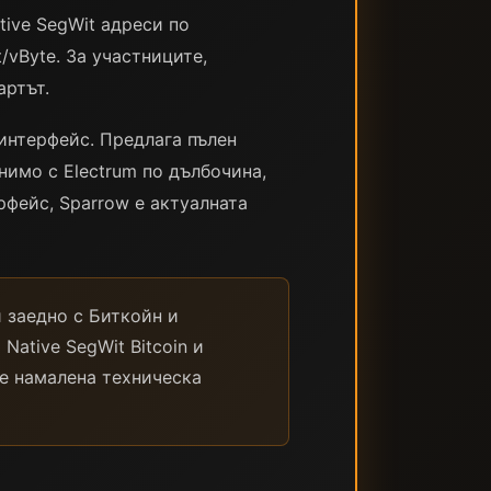
ative SegWit адреси по
/vByte. За участниците,
артът.
 интерфейс. Предлага пълен
имо с Electrum по дълбочина,
рфейс, Sparrow е актуалната
 заедно с Биткойн и
ative SegWit Bitcoin и
е намалена техническа