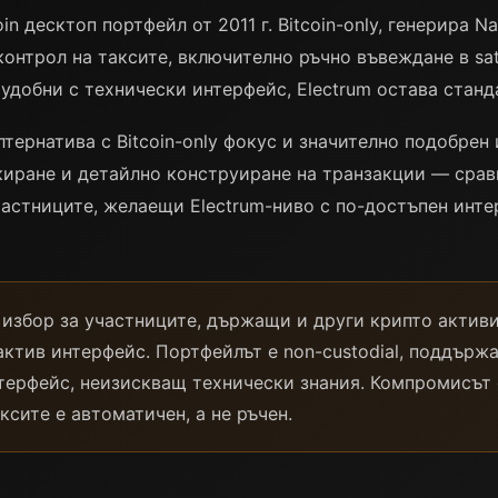
in десктоп портфейл от 2011 г. Bitcoin-only, генерира N
онтрол на таксите, включително ръчно въвеждане в sat
добни с технически интерфейс, Electrum остава станд
лтернатива с Bitcoin-only фокус и значително подобрен
иране и детайлно конструиране на транзакции — сравн
участниците, желаещи Electrum-ниво с по-достъпен инте
 избор за участниците, държащи и други крипто активи
тив интерфейс. Портфейлът е non-custodial, поддържа N
терфейс, неизискващ технически знания. Компромисът 
сите е автоматичен, а не ръчен.