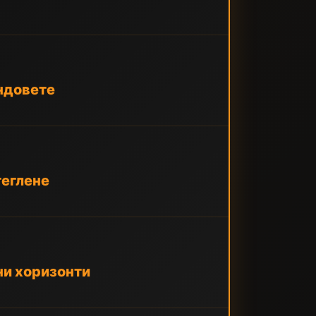
ундовете
теглене
ни хоризонти