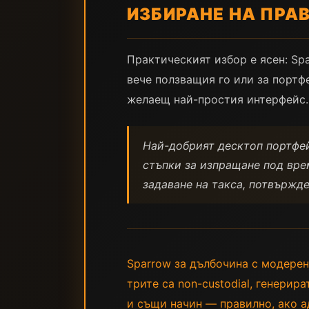
ИЗБИРАНЕ НА ПРА
Практическият избор е ясен: Spa
вече ползващия го или за портф
желаещ най-простия интерфейс.
Най-добрият десктоп портфейл
стъпки за изпращане под вре
задаване на такса, потвържд
Sparrow за дълбочина с модерен
трите са non-custodial, генерира
и същи начин — правилно, ако 