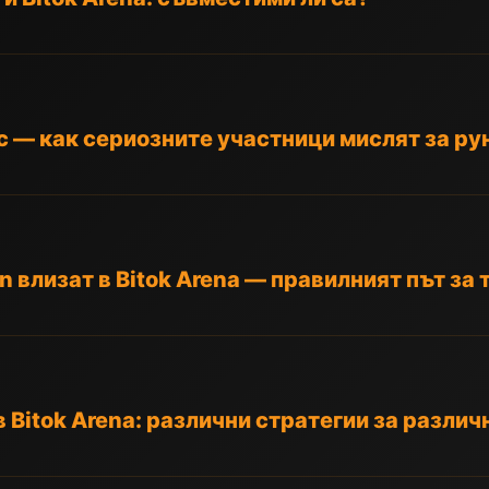
рс — как сериозните участници мислят за р
 влизат в Bitok Arena — правилният път за 
 Bitok Arena: различни стратегии за различ