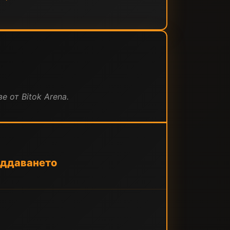
е от Bitok Arena.
наддаването