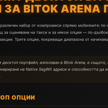
ЗА BITOK ARENA 
 различен набор от компромиси спрямо мобилните: по-
щ за оценяване на такси и за някои опции — по-дълбо
закции. Трите опции, покриващи диапазона от начинаещ
 десктоп портфейл, използван в Bitok Arena, е същото,
енериране на Native SegWit адреси и способността да и
.
ТОП ОПЦИИ