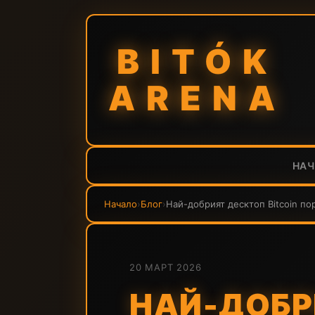
BITÓK
ARENA
НА
Начало
›
Блог
›
Най-добрият десктоп Bitcoin пор
20 МАРТ 2026
НАЙ-ДОБР