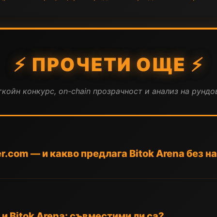
⚡ ПРОЧЕТИ ОЩЕ ⚡
койн конкурс, on-chain прозрачност и анализ на рундов
er.com — и какво предлага Bitok Arena без 
 Bitok Arena: съвместими ли са?