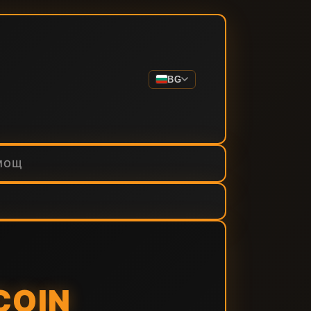
BG
МОЩ
COIN