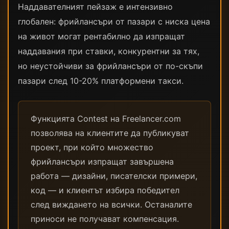
Наддавателният пейзаж е интензивно
глобален: фрийлансъри от пазари с ниска цена
на живот могат рентабилно да изпращат
наддавания при ставки, конкурентни за тях,
но неустойчиви за фрийлансъри от по-скъпи
пазари след 10-20% платформени такси.
Функцията Contest на Freelancer.com
позволява на клиентите да публикуват
проект, при който множество
фрийлансъри изпращат завършена
работа — дизайни, писателски примери,
код — и клиентът избира победител
след виждането на всички. Останалите
приноси не получават компенсация.