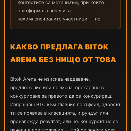
Контестите са механизъм, при който
платформата печели, а
некомпенсираните участници — не.
КАКВО ПРЕДЛАГА BITOK
ARENA БЕЗ НИЩО ОТ ТОВА
Bitok Arena не изисква наддаване,
предложение или времена, прекарано в
конкуриране за правото да се конкурираш.
Изпращаш BTC към главния портфейл, адресът
ти се появява в класацията, и рундът или
произвежда резултат, или не. Конкурсът не се
печели в предложение — той се печели чрез