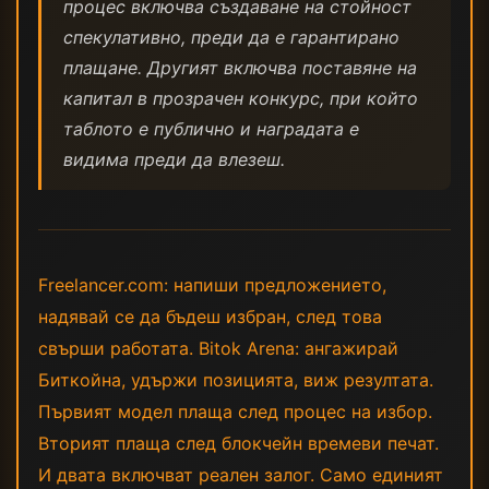
процес включва създаване на стойност
спекулативно, преди да е гарантирано
плащане. Другият включва поставяне на
капитал в прозрачен конкурс, при който
таблото е публично и наградата е
видима преди да влезеш.
Freelancer.com: напиши предложението,
надявай се да бъдеш избран, след това
свърши работата. Bitok Arena: ангажирай
Биткойна, удържи позицията, виж резултата.
Първият модел плаща след процес на избор.
Вторият плаща след блокчейн времеви печат.
И двата включват реален залог. Само единият