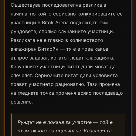
Съществува последователна разлика в
начина, по който сериозно конкуриращите се
участници в Bitok Arena подхождат към
рундовете, спрямо случайните участници.
Разликата не е главно в количеството
ангажиран Биткойн — тя е в това какъв
въпрос задават, когато гледат класацията.
Казуалните участници питат дали могат да
спечелят. Сериозните питат дали условията
правят участието рационално. Тази промяна
на гледната точка променя всяко последващо
решение.
Рундът не е покана за участие — той е
възможност за оценяване. Класацията