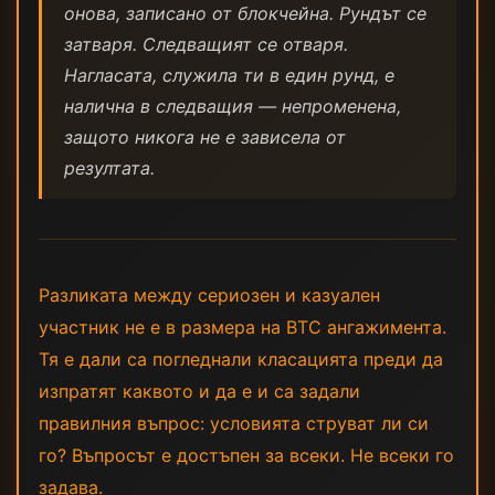
онова, записано от блокчейна. Рундът се
затваря. Следващият се отваря.
Нагласата, служила ти в един рунд, е
налична в следващия — непроменена,
защото никога не е зависела от
резултата.
Разликата между сериозен и казуален
участник не е в размера на BTC ангажимента.
Тя е дали са погледнали класацията преди да
изпратят каквото и да е и са задали
правилния въпрос: условията струват ли си
го? Въпросът е достъпен за всеки. Не всеки го
задава.