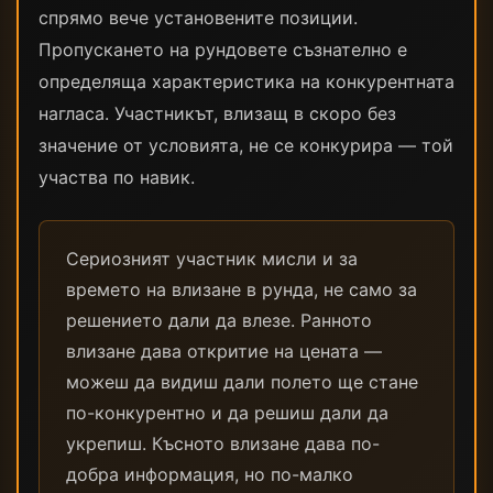
спрямо вече установените позиции.
Пропускането на рундовете съзнателно е
определяща характеристика на конкурентната
нагласа. Участникът, влизащ в скоро без
значение от условията, не се конкурира — той
участва по навик.
Сериозният участник мисли и за
времето на влизане в рунда, не само за
решението дали да влезе. Ранното
влизане дава откритие на цената —
можеш да видиш дали полето ще стане
по-конкурентно и да решиш дали да
укрепиш. Късното влизане дава по-
добра информация, но по-малко