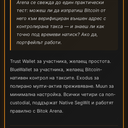
Arena се свежда до един практически
тест: можеш ли да изпратиш Bitcoin от
него към верифициран външен адрес с
контролирана такса — и знаеш ли как
точно под времеви натиск? Ако да,
портфейлът работи.
Trust Wallet за участника, желаещ простота.
BlueWallet за участника, желаещ Bitcoin-
нативен контрол на таксите. Exodus за
полирано мулти-актив преживяване. Muun за
минимална настройка. Всички четири са non-
custodial, поддържат Native SegWit и работят
правилно с Bitok Arena.