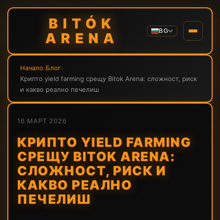
BITÓK
BG
ARENA
Начало
›
Блог
›
Крипто yield farming срещу Bitok Arena: сложност, риск
и какво реално печелиш
16 МАРТ 2026
КРИПТО YIELD FARMING
СРЕЩУ BITOK ARENA:
СЛОЖНОСТ, РИСК И
КАКВО РЕАЛНО
ПЕЧЕЛИШ