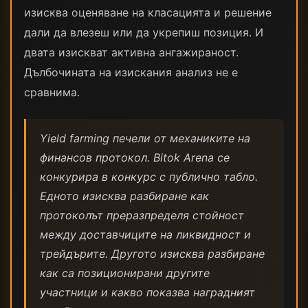
изисква оценяване на класацията и решение
дали да влезеш или да укрепиш позиция. И
двата изискват активна ангажираност.
Дълбочината на изискания анализ не е
сравнима.
Yield farming печели от механиките на
финансов протокол. Bitok Arena се
конкурира в конкурс с публично табло.
Едното изисква разбиране как
протоколът преразпределя стойност
между доставчиците на ликвидност и
трейдърите. Другото изисква разбиране
как са позиционирани другите
участници и какво показва наградният