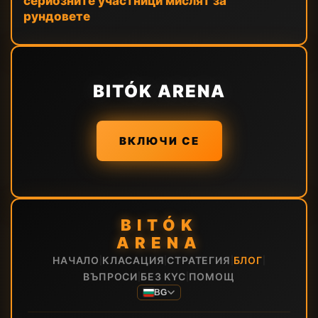
сериозните участници мислят за
рундовете
BITÓK ARENA
ВКЛЮЧИ СЕ
BITÓK
ARENA
НАЧАЛО
КЛАСАЦИЯ
СТРАТЕГИЯ
БЛОГ
|
|
|
|
ВЪПРОСИ
БЕЗ KYC
ПОМОЩ
|
|
BG