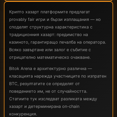
Крипто хазарт платформите предлагат
provably fair игри и бързи изплащания — но
споделят структурна характеристика с
традиционния хазарт: предимство на
казиното, гарантиращо печалба на оператора.
Всяко завъртане или залог е събитие с
отрицателно математическо очакване.
Bitok Arena е архитектурно различна —
класацията нарежда участниците по изпратен
BTC, резултатите се определят от
поведението им, не от случайността.
Статиите тук изследват разликата между
хазарт и детерминирана on-chain
конкуренция.