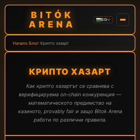
BITÓK
BG
ARENA
Начало
›
Блог
›
Крипто хазарт
КРИПТО ХАЗАРТ
Как крипто хазартът се сравнява с
верифицируема on-chain конкуренция —
математическото предимство на
казиното, provably fair и защо Bitok Arena
работи по различни правила.