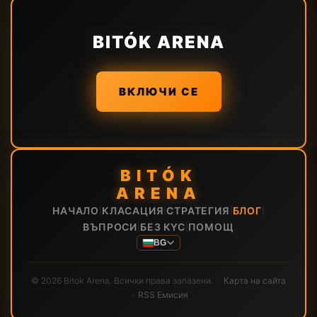
BITÓK ARENA
ВКЛЮЧИ СЕ
BITÓK
ARENA
НАЧАЛО
КЛАСАЦИЯ
СТРАТЕГИЯ
БЛОГ
|
|
|
|
ВЪПРОСИ
БЕЗ KYC
ПОМОЩ
|
|
BG
© 2026 Bitok Arena. Всички права запазени. ·
Карта на сайта
·
RSS Емисия